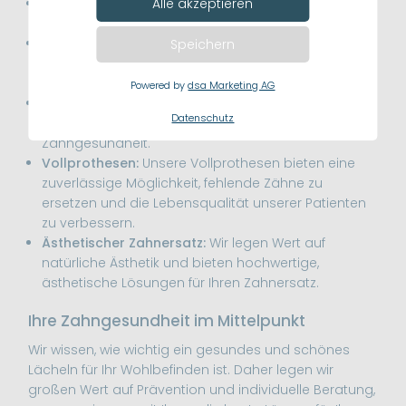
Zahnimplantate:
Wir bieten hochwertige Implantate
Alle akzeptieren
zur dauerhaften Wiederherstellung fehlender Zähne.
Kronen und Brücken:
Unsere individuell gestalteten
Speichern
Kronen und Brücken ersetzen fehlende Zähne und
stellen die Funktionalität Ihres Gebisses wieder her.
Powered by
dsa Marketing AG
Teilprothesen:
Teilprothesen sind eine komfortable
Datenschutz
und ästhetische Lösung zur Wiederherstellung Ihrer
Zahngesundheit.
Vollprothesen:
Unsere Vollprothesen bieten eine
zuverlässige Möglichkeit, fehlende Zähne zu
ersetzen und die Lebensqualität unserer Patienten
zu verbessern.
Ästhetischer Zahnersatz:
Wir legen Wert auf
natürliche Ästhetik und bieten hochwertige,
ästhetische Lösungen für Ihren Zahnersatz.
Ihre Zahngesundheit im Mittelpunkt
Wir wissen, wie wichtig ein gesundes und schönes
Lächeln für Ihr Wohlbefinden ist. Daher legen wir
großen Wert auf Prävention und individuelle Beratung,