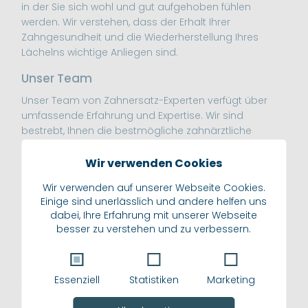
in der Sie sich wohl und gut aufgehoben fühlen
werden. Wir verstehen, dass der Erhalt Ihrer
Zahngesundheit und die Wiederherstellung Ihres
Lächelns wichtige Anliegen sind.
Unser Team
Unser Team von Zahnersatz-Experten verfügt über
umfassende Erfahrung und Expertise. Wir sind
bestrebt, Ihnen die bestmögliche zahnärztliche
Versorgung und individuell angepassten Zahnersatz
zu bieten. Bei uns stehen Ihre Bedürfnisse und Ihre
Wir verwenden Cookies
Zufriedenheit an erster Stelle.
Wir verwenden auf unserer Webseite Cookies.
Zahnersatz Bremen: Unsere
Einige sind unerlässlich und andere helfen uns
Leistungen
dabei, Ihre Erfahrung mit unserer Webseite
besser zu verstehen und zu verbessern.
Unsere
Praxis für Zahnersatz in Bremen
bietet eine
breite Palette von Leistungen, um Ihre
Zahngesundheit zu fördern und Ihr Lächeln zu
Essenziell
Statistiken
Marketing
verschönern: